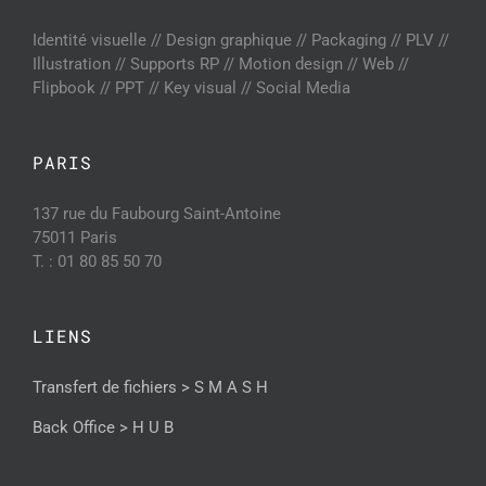
Identité visuelle // Design graphique // Packaging // PLV //
Illustration // Supports RP // Motion design // Web //
Flipbook // PPT // Key visual // Social Media
PARIS
137 rue du Faubourg Saint-Antoine
75011 Paris
T. : 01 80 85 50 70
LIENS
Transfert de fichiers > S M A S H
Back Office > H U B