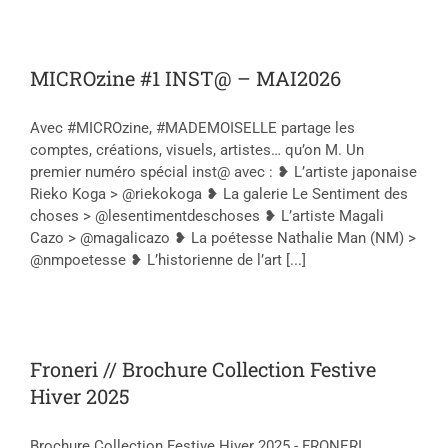
MICROzine #1 INST@ – MAI2026
Avec #MICROzine, #MADEMOISELLE partage les
comptes, créations, visuels, artistes… qu’on M. Un
premier numéro spécial inst@ avec : ❥ L’artiste japonaise
Rieko Koga > @riekokoga ❥ La galerie Le Sentiment des
choses > @lesentimentdeschoses ❥ L’artiste Magali
Cazo > @magalicazo ❥ La poétesse Nathalie Man (NM) >
@nmpoetesse ❥ L’historienne de l’art [...]
Froneri // Brochure Collection Festive
Hiver 2025
Brochure Collection Festive Hiver 2025 - FRONERI