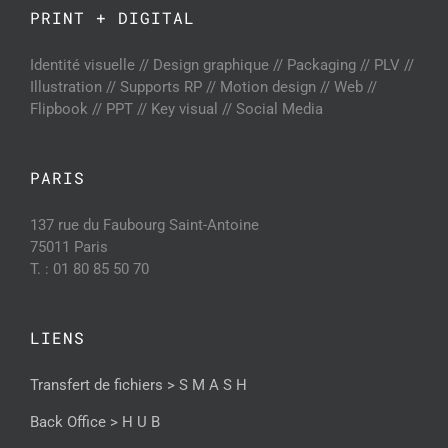
PRINT + DIGITAL
Identité visuelle // Design graphique // Packaging // PLV //
Illustration // Supports RP // Motion design // Web //
Flipbook // PPT // Key visual // Social Media
PARIS
137 rue du Faubourg Saint-Antoine
75011 Paris
T. : 01 80 85 50 70
LIENS
Transfert de fichiers > S M A S H
Back Office > H U B