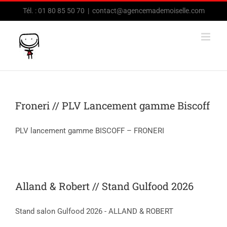
Passer
Tél. : 01 80 85 50 70
|
contact@agencemademoiselle.com
au
contenu
Froneri // PLV Lancement gamme Biscoff
PLV lancement gamme BISCOFF – FRONERI
Alland & Robert // Stand Gulfood 2026
Stand salon Gulfood 2026 - ALLAND & ROBERT