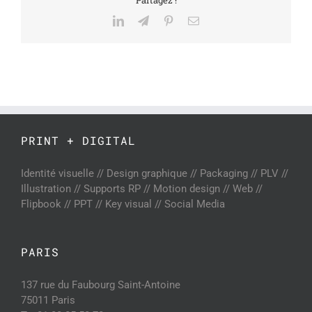
Partagez !
LinkedIn
Telegram
Pinterest
Email
PRINT + DIGITAL
Identité visuelle // Design graphique // Packaging // PLV //
Illustration // Supports RP // Motion design // Web //
Flipbook // PPT // Key visual // Social Media
PARIS
137 rue du Faubourg Saint-Antoine
75011 Paris