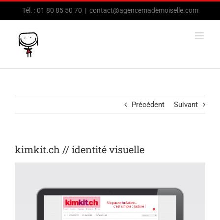
Passer
Tél. : 01 80 85 50 70
|
contact@agencemademoiselle.com
au
contenu
Précédent
Suivant
kimkit.ch // identité visuelle