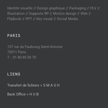
Identité visuelle // Design graphique // Packaging // PLV //
Illustration // Supports RP // Motion design // Web //
Flipbook // PPT // Key visual // Social Media
PARIS
137 rue du Faubourg Saint-Antoine
75011 Paris
T. : 01 80 85 50 70
LIENS
Transfert de fichiers > S M A S H
Back Office > H U B