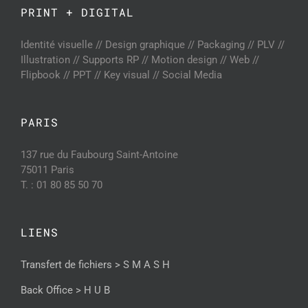
PRINT + DIGITAL
Identité visuelle // Design graphique // Packaging // PLV //
Illustration // Supports RP // Motion design // Web //
Flipbook // PPT // Key visual // Social Media
PARIS
137 rue du Faubourg Saint-Antoine
75011 Paris
T. : 01 80 85 50 70
LIENS
Transfert de fichiers > S M A S H
Back Office > H U B