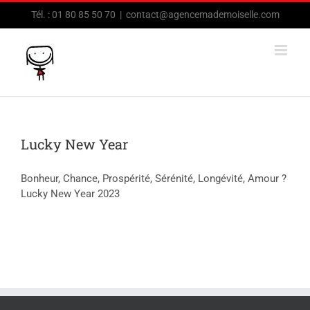
Passer
Tél. : 01 80 85 50 70
|
contact@agencemademoiselle.com
au
contenu
Lucky New Year
Bonheur, Chance, Prospérité, Sérénité, Longévité, Amour ?
Lucky New Year 2023