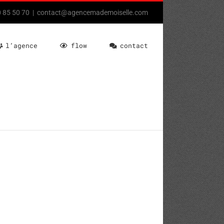
80 85 50 70
|
contact@agencemademoiselle.com
l’agence
flow
contact