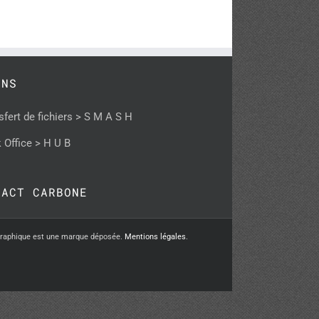
ENS
sfert de fichiers > S M A S H
 Office > H U B
PACT CARBONE
graphique est une marque déposée.
Mentions légales
.