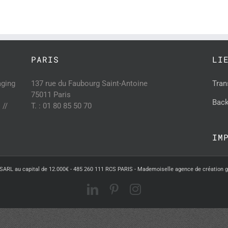
PARIS
LI
aging
137 rue du Faubourg Saint-Antoine
Tran
75011 Paris
Back
 //
T. : 01 80 85 50 70
IM
SARL au capital de 12.000€ - 485 260 111 RCS PARIS - Mademoiselle agence de création 
LinkedIn
Pinterest
Instagram