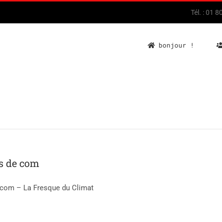
Tél. : 01 
bonjour !
ts de com
e com – La Fresque du Climat