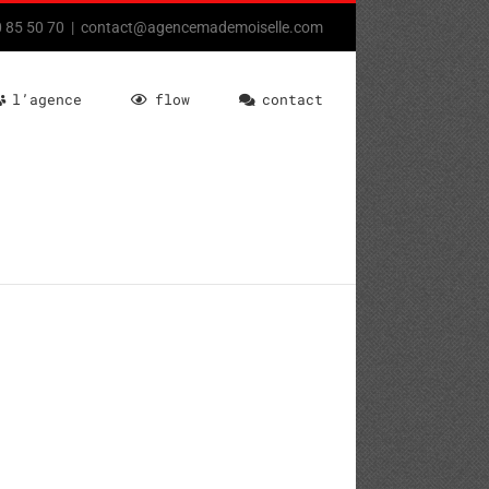
80 85 50 70
|
contact@agencemademoiselle.com
l’agence
flow
contact