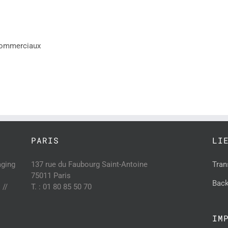
 commerciaux
PARIS
LI
aging
137 rue du Faubourg Saint-Antoine
Tran
75011 Paris
Back
 //
T. : 01 80 85 50 70
IM