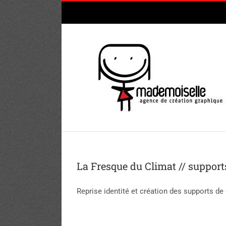
Passer
au
contenu
La Fresque du Climat // suppor
Reprise identité et création des supports d