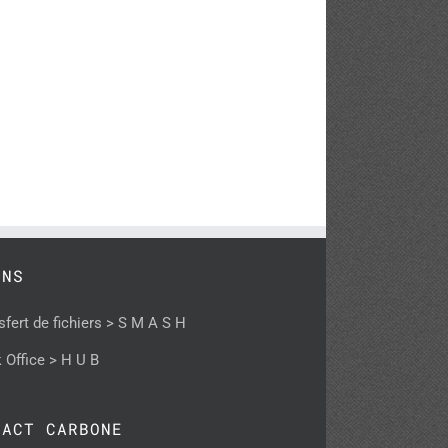
ENS
sfert de fichiers > S M A S H
 Office > H U B
PACT CARBONE