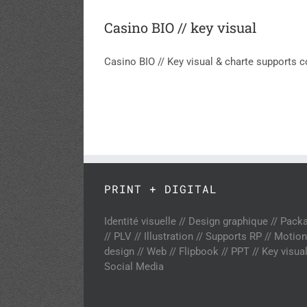
Casino BIO // key visual
Casino BIO // Key visual & charte supports
PRINT + DIGITAL
Identité visuelle // Design graphique // Pack
// PLV // Illustration // Supports RP // Motion
design // Web // Flipbook // PPT // Key visual
Social Media