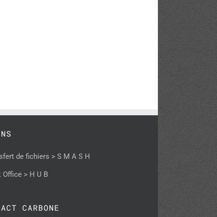
ENS
sfert de fichiers > S M A S H
 Office > H U B
PACT CARBONE