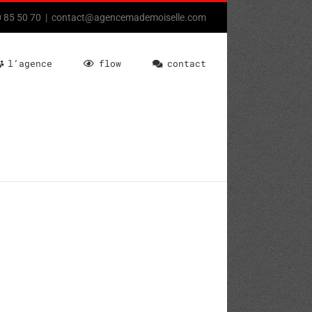
80 85 50 70
|
contact@agencemademoiselle.com
l’agence
flow
contact