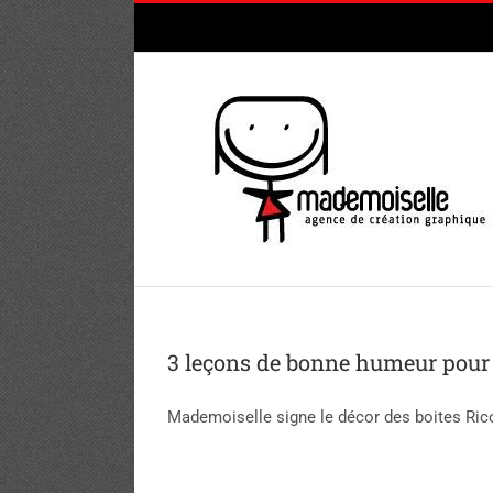
Passer
au
contenu
3 leçons de bonne humeur pour
Mademoiselle signe le décor des boites Rico