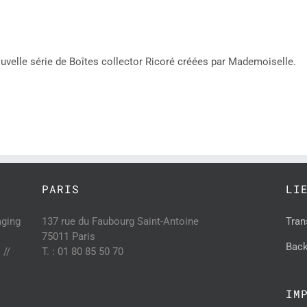
ouvelle série de Boîtes collector Ricoré créées par Mademoiselle.
PARIS
LI
aging
137 rue du Faubourg Saint-Antoine
Tran
75011 Paris
Back
 //
T. : 01 80 85 50 70
IM