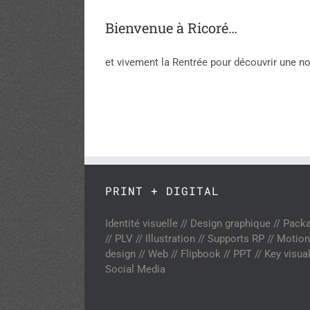
Bienvenue à Ricoré…
et vivement la Rentrée pour découvrir une n
PRINT + DIGITAL
Identité visuelle // Design graphique // Pack
// PLV // Illustration // Supports RP // Motion
design // Web // Flipbook // PPT // Key visual
Social Media