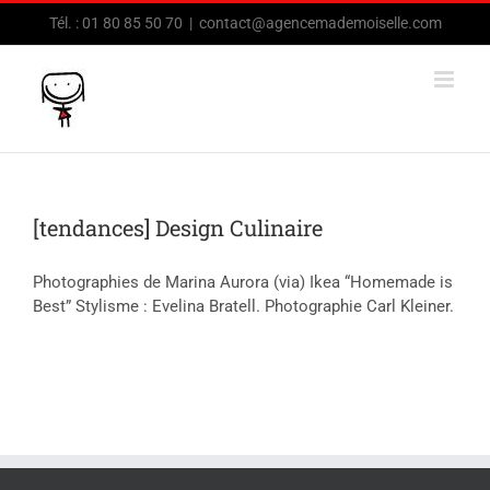
Passer
Tél. : 01 80 85 50 70
|
contact@agencemademoiselle.com
au
contenu
[tendances] Design Culinaire
Photographies de Marina Aurora (via) Ikea “Homemade is
Best” Stylisme : Evelina Bratell. Photographie Carl Kleiner.