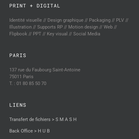
PRINT + DIGITAL
Identité visuelle // Design graphique // Packaging // PLV //
Illustration // Supports RP // Motion design // Web //
Flipbook // PPT // Key visual // Social Media
PARIS
137 rue du Faubourg Saint-Antoine
75011 Paris
T. : 01 80 85 50 70
LIENS
Transfert de fichiers > S M A S H
Back Office > H U B