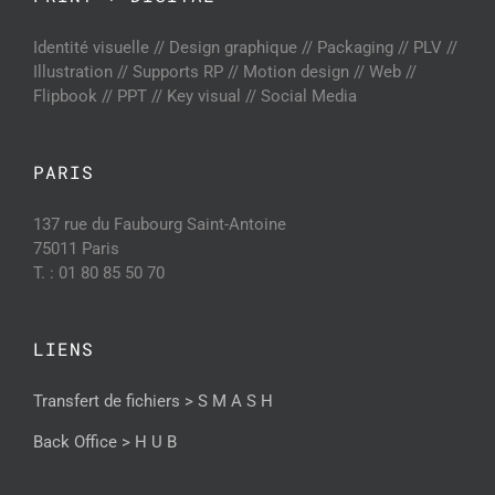
Identité visuelle // Design graphique // Packaging // PLV //
Illustration // Supports RP // Motion design // Web //
Flipbook // PPT // Key visual // Social Media
PARIS
137 rue du Faubourg Saint-Antoine
75011 Paris
T. : 01 80 85 50 70
LIENS
Transfert de fichiers > S M A S H
Back Office > H U B