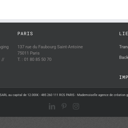
PARIS
LI
aging
137 rue du Faubourg Saint-Antoine
Tran
75011 Paris
Back
 //
T. : 01 80 85 50 70
IM
SARL au capital de 12.000€ - 485 260 111 RCS PARIS - Mademoiselle agence de création 
LinkedIn
Pinterest
Instagram