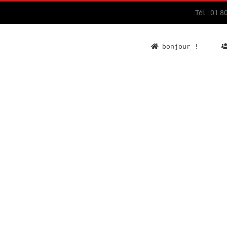
Tél. : 01 
bonjour !