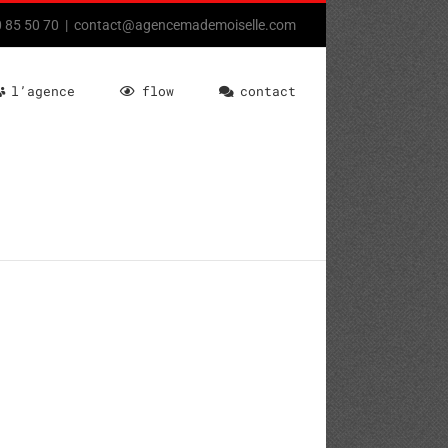
80 85 50 70
|
contact@agencemademoiselle.com
l’agence
flow
contact