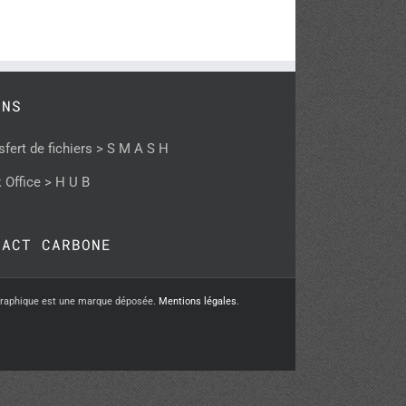
ENS
sfert de fichiers > S M A S H
 Office > H U B
PACT CARBONE
graphique est une marque déposée.
Mentions légales
.