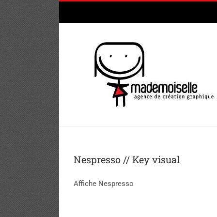
Passer
au
contenu
Nespresso // Key visual
Affiche Nespresso