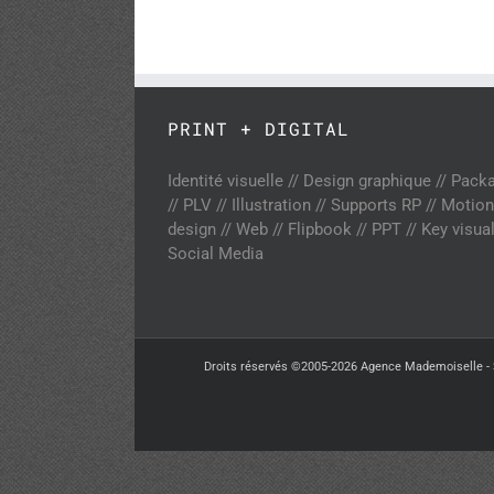
PRINT + DIGITAL
Identité visuelle // Design graphique // Pack
// PLV // Illustration // Supports RP // Motion
design // Web // Flipbook // PPT // Key visual
Social Media
Droits réservés ©2005-2026 Agence Mademoiselle - 