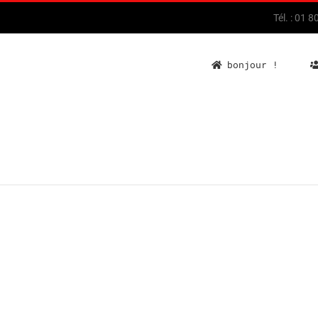
Tél. : 01 
bonjour !