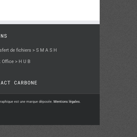
ENS
sfert de fichiers > S M A S H
 Office > H U B
PACT CARBONE
graphique est une marque déposée.
Mentions légales
.