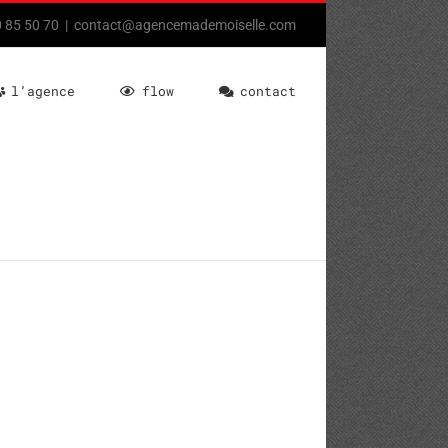
80 85 50 70
|
contact@agencemademoiselle.com
l’agence
flow
contact