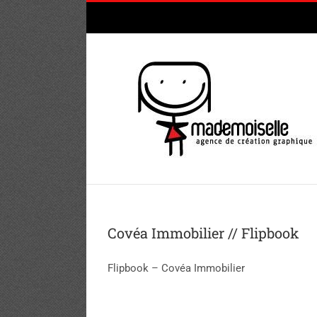
Passer
au
contenu
Covéa Immobilier // Flipbook
Flipbook – Covéa Immobilier