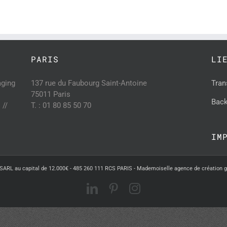
PARIS
LI
aging
137 rue du Faubourg Saint-Antoine
Tran
75011 Paris
Back
 //
T. : 01 80 85 50 70
IM
SARL au capital de 12.000€ - 485 260 111 RCS PARIS - Mademoiselle agence de création 
LinkedIn
Pinterest
Instagram