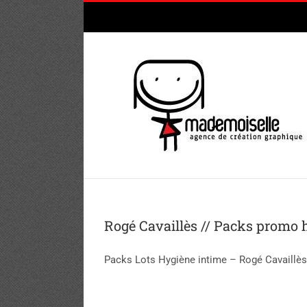
Passer
au
contenu
Rogé Cavaillès // Packs promo 
Packs Lots Hygiène intime – Rogé Cavaillès