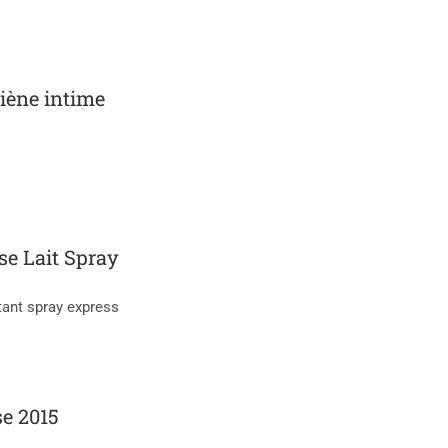
giène intime
se Lait Spray
tant spray express
se 2015