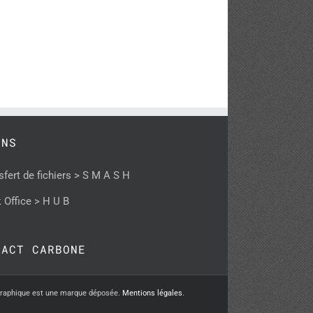
ENS
sfert de fichiers > S M A S H
 Office > H U B
PACT CARBONE
graphique est une marque déposée.
Mentions légales
.