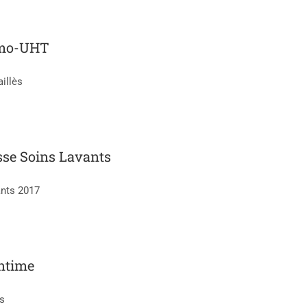
ermo-UHT
illès
esse Soins Lavants
ants 2017
intime
s