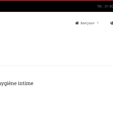
Tél. : 01 
bonjour !
hygiène intime