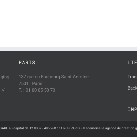
PARIS
LI
aging
137 rue du Faubourg Saint-Antoine
Tran
75011 Paris
Back
 //
T. : 01 80 85 50 70
IM
SARL au capital de 12.000€ - 485 260 111 RCS PARIS - Mademoiselle agence de création 