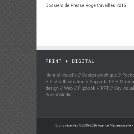
Dossiers de Presse Rogé Cavaillès 2015
PRINT + DIGITAL
Identité visuelle // Design graphique // Pack
// PLV // Illustration // Supports RP // Motion
design // Web // Flipbook // PPT // Key visual
Social Media
Droits réservés ©2005-2026 Agence Mademoiselle - 