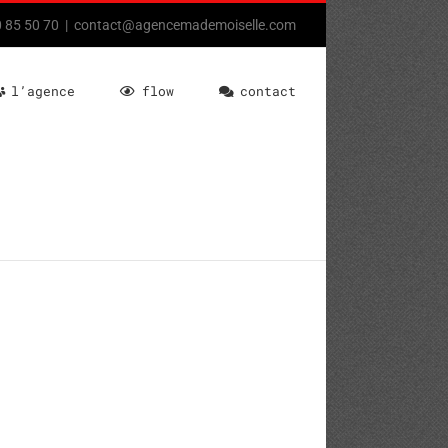
80 85 50 70
|
contact@agencemademoiselle.com
l’agence
flow
contact