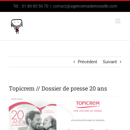
Passer
Tél. : 01 80 85 50 70
|
contact@agencemademoiselle.com
au
contenu
Précédent
Suivant
Topicrem // Dossier de presse 20 ans