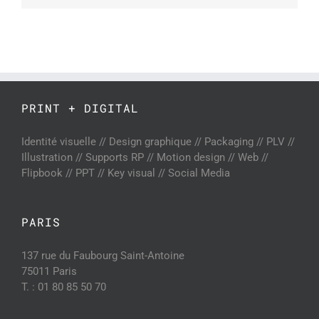
PRINT + DIGITAL
Identité visuelle // Design graphique // Packaging // PLV //
Illustration // Supports RP // Motion design // Web //
Flipbook // PPT // Key visual // Social Media
PARIS
137 rue du Faubourg Saint-Antoine
75011 Paris
T. : 01 80 85 50 70