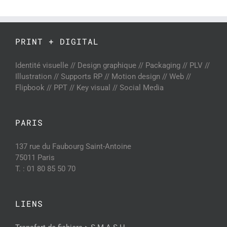
PRINT + DIGITAL
Identité visuelle // Design graphique // Packaging // PLV //
Illustration // Supports RP // Motion design // Web //
Flipbook // PPT // Key visual // Social Media
PARIS
137 rue du Faubourg Saint-Antoine
75011 Paris
T. : 01 80 85 50 70
LIENS