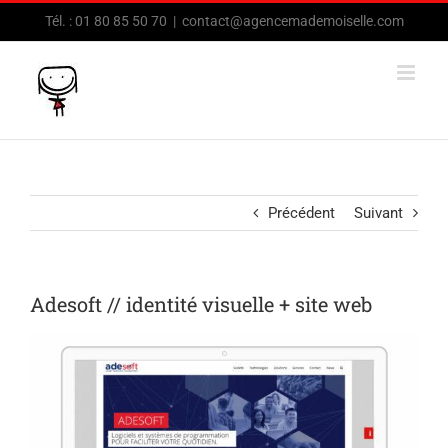
Passer
Tél. : 01 80 85 50 70
|
contact@agencemademoiselle.com
au
contenu
Précédent
Suivant
Adesoft // identité visuelle + site web