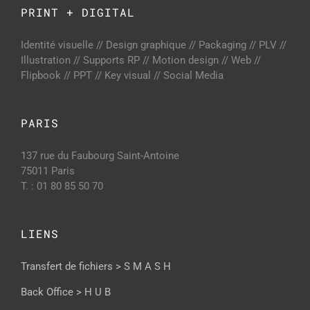
PRINT + DIGITAL
Identité visuelle // Design graphique // Packaging // PLV //
Illustration // Supports RP // Motion design // Web //
Flipbook // PPT // Key visual // Social Media
PARIS
137 rue du Faubourg Saint-Antoine
75011 Paris
T. : 01 80 85 50 70
LIENS
Transfert de fichiers > S M A S H
Back Office > H U B