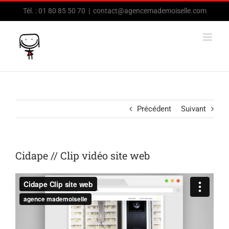
Passer
Tél. : 01 80 85 50 70
|
contact@agencemademoiselle.com
au
contenu
Précédent
Suivant
Cidape // Clip vidéo site web