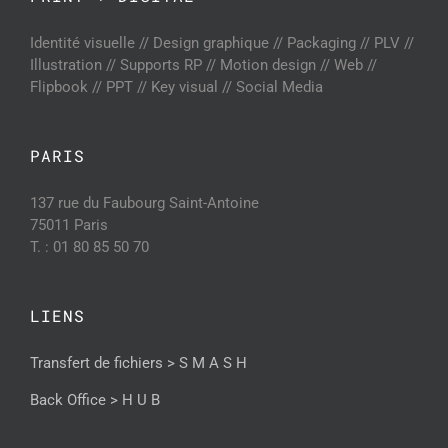
Identité visuelle // Design graphique // Packaging // PLV //
Illustration // Supports RP // Motion design // Web //
Flipbook // PPT // Key visual // Social Media
PARIS
137 rue du Faubourg Saint-Antoine
75011 Paris
T. : 01 80 85 50 70
LIENS
Transfert de fichiers > S M A S H
Back Office > H U B