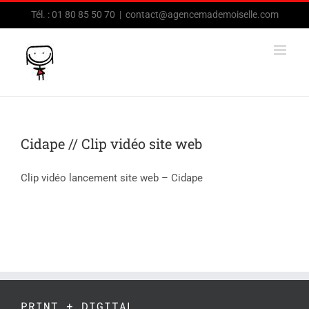
Passer
Tél. : 01 80 85 50 70
|
contact@agencemademoiselle.com
au
contenu
Cidape // Clip vidéo site web
Clip vidéo lancement site web – Cidape
PRINT + DIGITAL