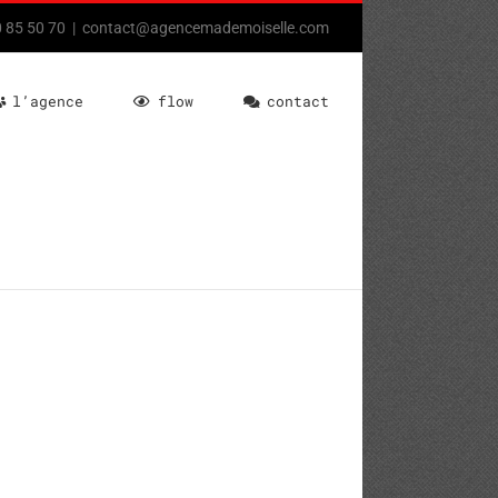
80 85 50 70
|
contact@agencemademoiselle.com
l’agence
flow
contact