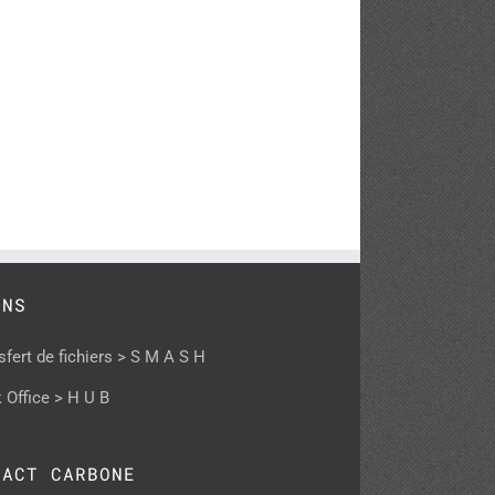
ENS
sfert de fichiers > S M A S H
 Office > H U B
PACT CARBONE