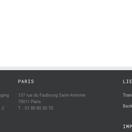
PARIS
LI
aging
137 rue du Faubourg Saint-Antoine
Tran
75011 Paris
Back
 //
T. : 01 80 85 50 70
IM