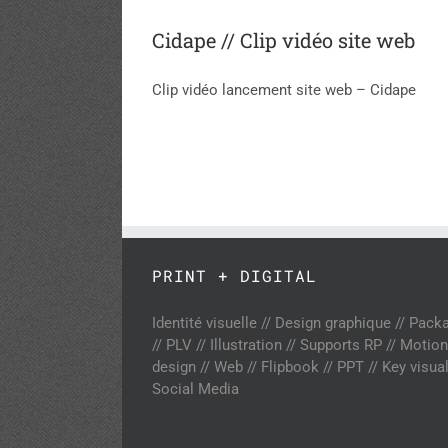
Cidape // Clip vidéo site web
Clip vidéo lancement site web – Cidape
PRINT + DIGITAL
Identité visuelle // Design graphique // Pack
// PLV // Illustration // Supports RP // Motion
design // Web // Flipbook // PPT // Key visual
Social Media