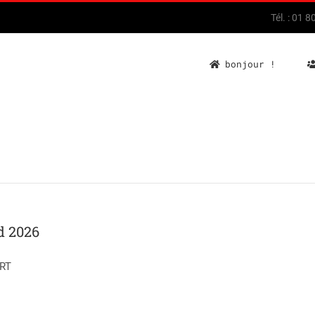
Tél. : 01 
bonjour !
d 2026
ERT