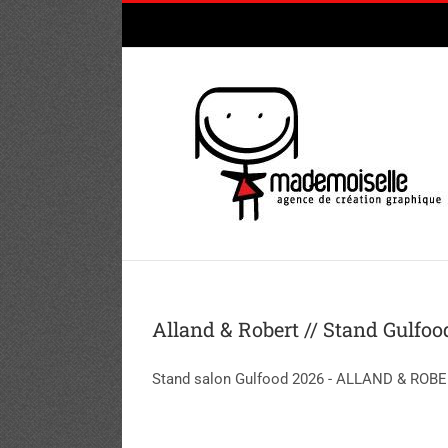
Passer
au
contenu
Alland & Robert // Stand Gulfoo
Stand salon Gulfood 2026 - ALLAND & ROB